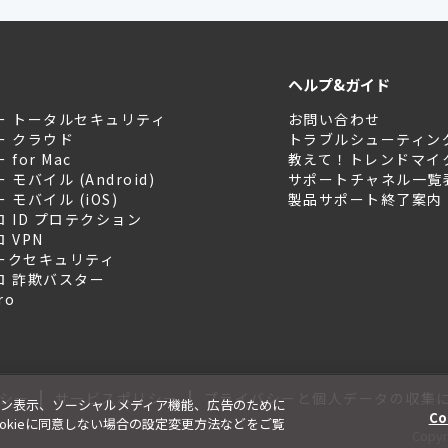
ヘルプ&ガイド
ー トータルセキュリティ
お問い合わせ
ー クラウド
トラブルシューティン
for Mac
教えて！トレンドマイ
モバイル (Android)
サポートチャネル一覧
モバイル (iOS)
製品サポート終了案内
 ID プロテクション
 VPN
ークセキュリティ
ロ 詐欺バスター
ro
|
|
シー
サービスポリシー
プライバシーと個人データの収集
ン表示、ソーシャルメディア機能、広告のために
Co
、Cookieに同意しない場合の設定変更方法などをご覧
Copyri