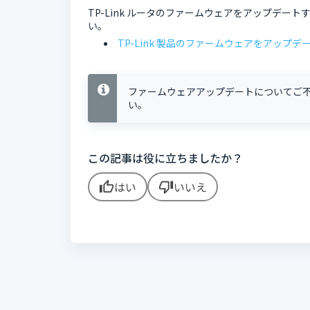
TP-Link ルータのファームウェアをアップデート
い。
TP-Link 製品のファームウェアをアップデ
ファームウェアアップデートについてご不明
い。
この記事は役に立ちましたか？
はい
いいえ
thumb_up
thumb_down