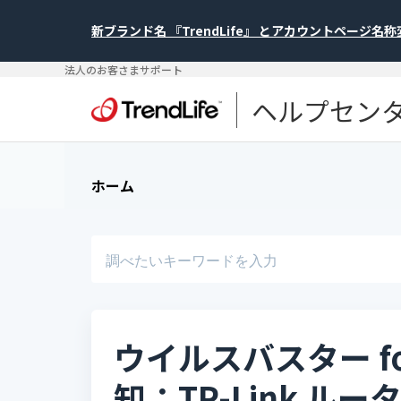
新ブランド名 『TrendLife』 とアカウントページ名
法人のお客さまサポート
ヘルプセン
ホーム
ウイルスバスター for
知：TP-Link 