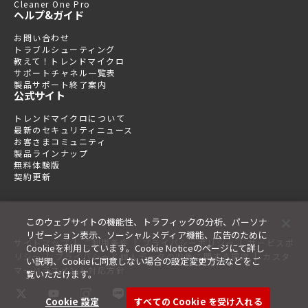
Cleaner One Pro
ヘルプ&ガイド
お問い合わせ
トラブルシューティング
教えて！トレンドマイクロ
サポートチャネル一覧表
製品サポート終了案内
公式サイト
トレンドマイクロについて
最新のセキュリティニュース
お客さまコミュニティ
製品ラインナップ
無料体験版
契約更新
このウェブサイトの機能性、トラフィックの分析、パーソナ
リゼーション表示、ソーシャルメディア機能、広告のために
|
|
|
サイトマップ
ご利用条件
プライバシーポリシー
サービスポ
Cookieを利用しています。Cookie Noticeのページにて詳し
|
|
リシー
プライバシーと個人データの収集に関する規定
カスタ
い説明、Cookieに同意しない場合の設定変更方法などをご
マーハラスメント対応方針
覧いただけます。
Cookie 設定
すべての Cookie を受け入れる