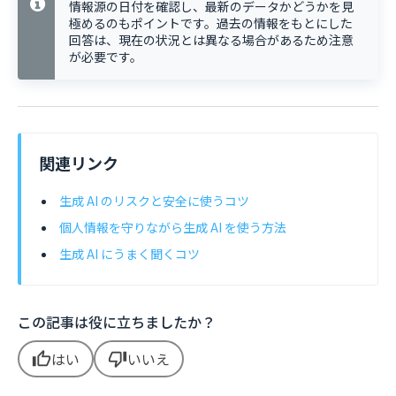
情報源の日付を確認し、最新のデータかどうかを見
極めるのもポイントです。過去の情報をもとにした
回答は、現在の状況とは異なる場合があるため注意
が必要です。
関連リンク
生成 AI のリスクと安全に使うコツ
個人情報を守りながら生成 AI を使う方法
生成 AI にうまく聞くコツ
この記事は役に立ちましたか？
はい
いいえ
thumb_up
thumb_down