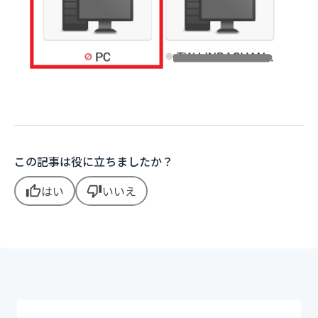
この記事は役に立ちましたか？
はい
いいえ
thumb_up
thumb_down