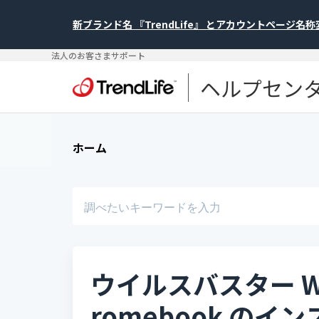
新ブランド名 『TrendLife』 とアカウントページ名
法人のお客さまサポート
ヘルプセン
ホーム
ウイルスバスター We
romebook のイ