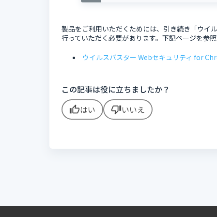
製品をご利用いただくためには、引き続き「ウイルスバス
行っていただく必要があります。下記ページを参照
ウイルスバスター Webセキュリティ for Ch
この記事は役に立ちましたか？
はい
いいえ
thumb_up
thumb_down