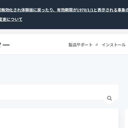
が突然無効化され体験版に戻ったり、有効期限が1970/1/1と表示される事
称変更について
ター
製品サポート
インストール