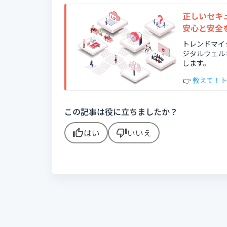
正しいセキ
安心と安全
トレンドマイ
ジタルウェル
します。
👉
教えて！
この記事は役に立ちましたか？
はい
いいえ
thumb_up
thumb_down