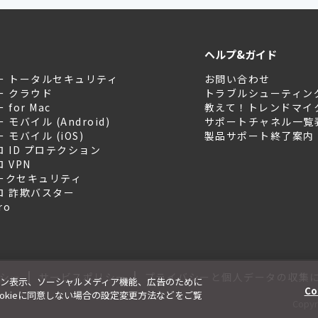
ヘルプ&ガイド
ー トータルセキュリティ
お問い合わせ
ー クラウド
トラブルシューティン
for Mac
教えて！トレンドマイ
モバイル (Android)
サポートチャネル一覧
モバイル (iOS)
製品サポート終了案内
 ID プロテクション
 VPN
ークセキュリティ
ロ 詐欺バスター
ro
|
|
シー
サービスポリシー
プライバシーと個人データの収集
ン表示、ソーシャルメディア機能、広告のために
Co
、Cookieに同意しない場合の設定変更方法などをご覧
Copyri