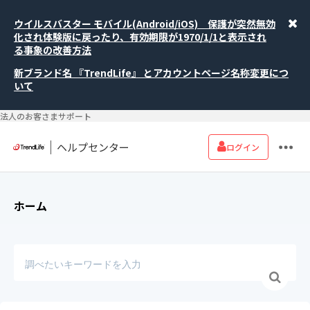
ウイルスバスター モバイル(Android/iOS) 保護が突然無効
化され体験版に戻ったり、有効期限が1970/1/1と表示され
る事象の改善方法
新ブランド名 『TrendLife』 とアカウントページ名称変更につ
いて
法人のお客さまサポート
ヘルプセンター
ログイン
ホーム