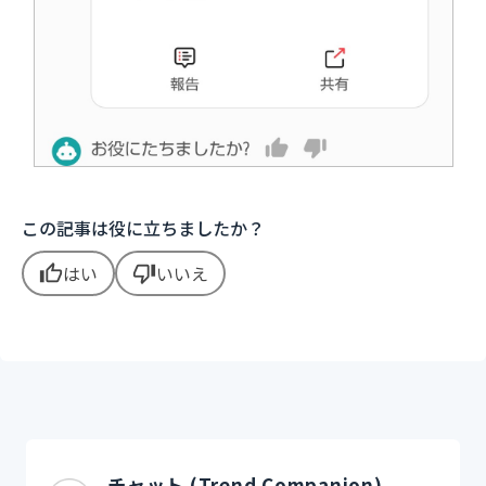
この記事は役に立ちましたか？
はい
いいえ
thumb_up
thumb_down
チャット (Trend Companion)