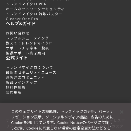
トレンドマイクロ VPN
ホームネットワークセキュリティ
トレンドマイクロ 詐欺バスター
Cleaner One Pro
ヘルプ&ガイド
お問い合わせ
トラブルシューティング
教えて！トレンドマイクロ
サポートチャネル一覧表
製品サポート終了案内
公式サイト
トレンドマイクロについて
最新のセキュリティニュース
お客さまコミュニティ
製品ラインナップ
無料体験版
契約更新
このウェブサイトの機能性、トラフィックの分析、パーソナ
リゼーション表示、ソーシャルメディア機能、広告のために
|
|
|
サイトマップ
ご利用条件
プライバシーポリシー
サービスポ
Cookieを利用しています。Cookie Noticeのページにて詳し
|
|
リシー
プライバシーと個人データの収集に関する規定
カスタ
い説明、Cookieに同意しない場合の設定変更方法などをご