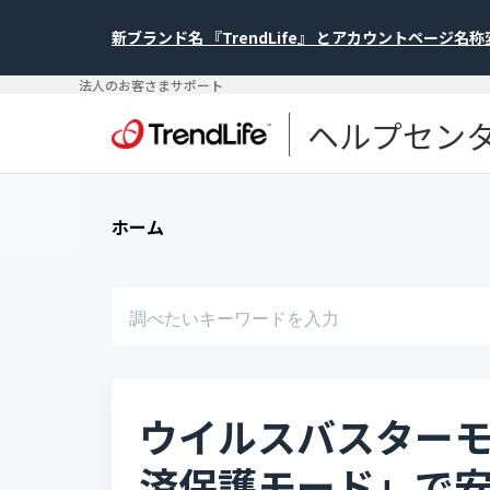
新ブランド名 『TrendLife』 とアカウントページ名
法人のお客さまサポート
ヘルプセン
ホーム
ウイルスバスターモバイ
済保護モード」で