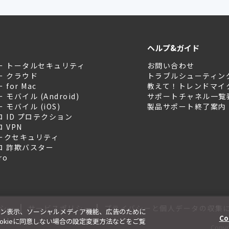
ヘルプ&ガイド
ー トータルセキュリティ
お問い合わせ
ー クラウド
トラブルシューティン
for Mac
教えて！トレンドマイ
モバイル (Android)
サポートチャネル一覧
モバイル (iOS)
製品サポート終了案内
 ID プロテクション
 VPN
ークセキュリティ
ロ 詐欺バスター
ro
|
|
シー
サービスポリシー
プライバシーと個人データの収集
ン表示、ソーシャルメディア機能、広告のために
Co
、Cookieに同意しない場合の設定変更方法などをご覧
Copyri