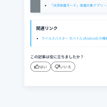
「決済保護モード」保護対象アプリ・
関連リンク
ウイルスバスター モバイル (Android) の
この記事は役に立ちましたか？
はい
いいえ
thumb_up
thumb_down