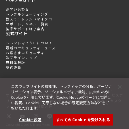
お問い合わせ
トラブルシューティング
教えて！トレンドマイクロ
サポートチャネル一覧表
製品サポート終了案内
公式サイト
トレンドマイクロについて
最新のセキュリティニュース
お客さまコミュニティ
製品ラインナップ
無料体験版
契約更新
このウェブサイトの機能性、トラフィックの分析、パーソナ
リゼーション表示、ソーシャルメディア機能、広告のために
|
|
|
サイトマップ
ご利用条件
プライバシーポリシー
サービスポ
Cookieを利用しています。Cookie Noticeのページにて詳し
|
|
リシー
プライバシーと個人データの収集に関する規定
カスタ
い説明、Cookieに同意しない場合の設定変更方法などをご
マーハラスメント対応方針
覧いただけます。
Cookie 設定
すべての Cookie を受け入れる
Copyright © 2026. Trend Micro Incorporated. All rights reserved.