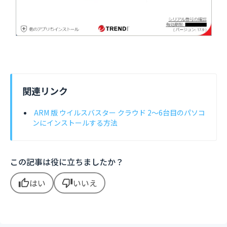
関連リンク
ARM 版 ウイルスバスター クラウド 2～6台目のパソコ
ンにインストールする方法
この記事は役に立ちましたか？
はい
いいえ
thumb_up
thumb_down