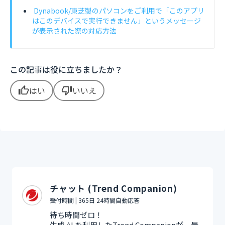
Dynabook/東芝製のパソコンをご利用で「このアプリ
はこのデバイスで実行できません」というメッセージ
が表示された際の対応方法
この記事は役に立ちましたか？
はい
いいえ
thumb_up
thumb_down
チャット (Trend Companion)
受付時間 | 365日 24時間自動応答
待ち時間ゼロ！
生成 AI を利用したTrend Companionが、最