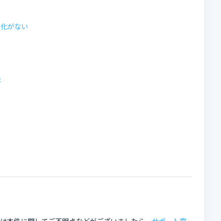
変化がない
法