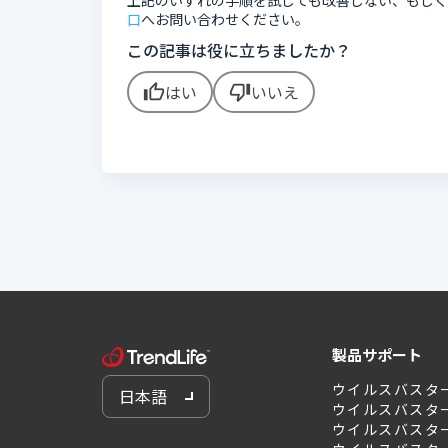
上記のいずれの手順を試しても改善しない、もし
口
へお問い合わせください。
この記事は役に立ちましたか？
はい
いいえ
thumb_up
thumb_down
製品サポート
ウイルスバスタ
日本語
ウイルスバスタ
ウイルスバスター 