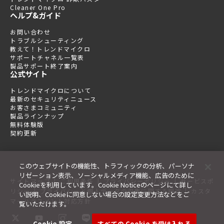
Cleaner One Pro
ヘルプ&ガイド
お問い合わせ
トラブルシューティング
教えて！トレンドマイクロ
サポートチャネル一覧表
製品サポート終了案内
公式サイト
トレンドマイクロについて
最新のセキュリティニュース
お客さまコミュニティ
製品ラインナップ
無料体験版
契約更新
このウェブサイトの機能性、トラフィックの分析、パーソナ
リゼーション表示、ソーシャルメディア機能、広告のために
|
|
|
サイトマップ
ご利用条件
プライバシーポリシー
サービスポ
Cookieを利用しています。Cookie Noticeのページにて詳し
|
|
リシー
プライバシーと個人データの収集に関する規定
カスタ
い説明、Cookieに同意しない場合の設定変更方法などをご
マーハラスメント対応方針
覧いただけます。
Cookie 設定
すべての Cookie を受け入れる